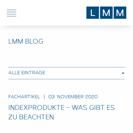
DE
EN
LMM BLOG
DIENSTLEISTUNGEN
THEMEN
BLOG
ÜBER UNS
FACHARTIKEL
|
03. NOVEMBER 2020
STANDORTE
INDEXPRODUKTE – WAS GIBT ES
ZU BEACHTEN