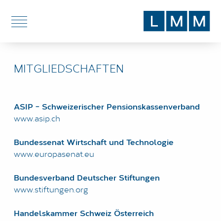
DE
EN
MITGLIEDSCHAFTEN
DIENSTLEISTUNGEN
THEMEN
ASIP - Schweizerischer Pensionskassenverband
BLOG
www.asip.ch
ÜBER UNS
Bundessenat Wirtschaft und Technologie
www.europasenat.eu
STANDORTE
Bundesverband Deutscher Stiftungen
www.stiftungen.org
Handelskammer Schweiz Österreich