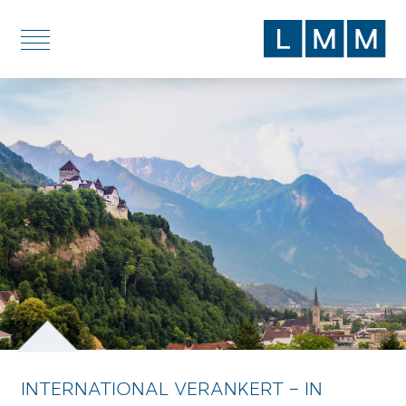
DE
EN
DIENSTLEISTUNGEN
THEMEN
BLOG
ÜBER UNS
STANDORTE
INTERNATIONAL VERANKERT –
IN