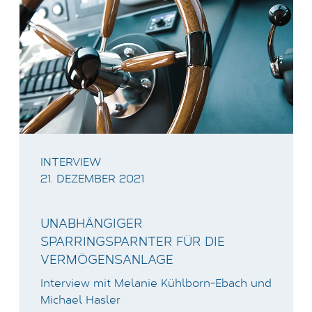
INTERVIEW
21. DEZEMBER 2021
UNABHÄNGIGER
SPARRINGSPARNTER FÜR DIE
VERMÖGENSANLAGE
Interview mit Melanie Kühlborn-Ebach und
Michael Hasler