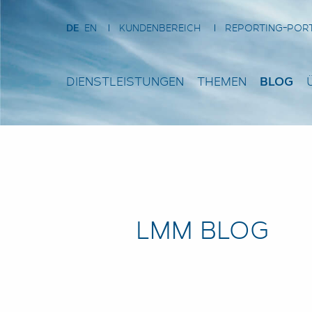
DE
EN
KUNDENBEREICH
REPORTING-POR
DIENSTLEISTUNGEN
THEMEN
BLOG
LMM BLOG