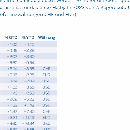
konnte somit ausgebaut werden. Je höher die Aktienquote
Summe ist für das erste Halbjahr 2023 von Anlageresulta
Referenzwährungen CHF und EUR).