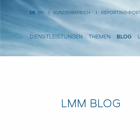
DE
EN
KUNDENBEREICH
REPORTING-POR
DIENSTLEISTUNGEN
THEMEN
BLOG
LMM BLOG