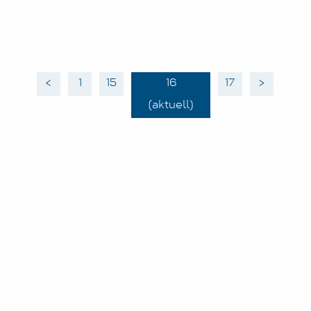
<
1
15
16
17
>
(aktuell)